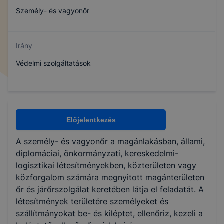
Személy- és vagyonőr
Irány
Védelmi szolgáltatások
Specializáció
Személyi és vagyonvédelem
Előjelentkezés
A személy- és vagyonőr a magánlakásban, állami,
Minimum óraszám
diplomáciai, önkormányzati, kereskedelmi-
logisztikai létesítményekben, közterületen vagy
200 óra
közforgalom számára megnyitott magánterületen
őr és járőrszolgálat keretében látja el feladatát. A
létesítmények területére személyeket és
Maximum óraszám
szállítmányokat be- és kiléptet, ellenőriz, kezeli a
250 óra