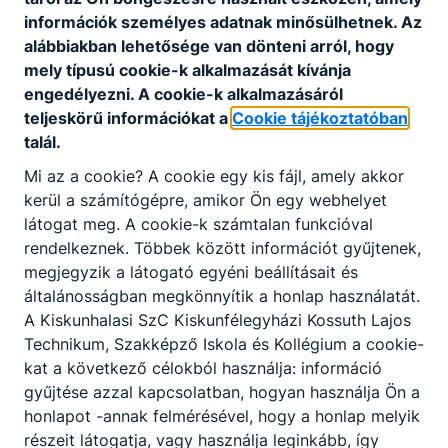
erőt vagy a rendelkezésére álló támadáselhárító
információk személyes adatnak minősülhetnek. Az
eszközt alkalmazhat. Létesítmény területén belül,
Programkövetelmény
alábbiakban lehetősége van dönteni arról, hogy
PK letöltése (pdf)
azon kívül pénz és értékszállítást végez,
mely típusú cookie-k alkalmazását kívánja
szállítmánykísérési feladat végrehajtásában vesz
engedélyezni. A cookie-k alkalmazásáról
részt. Megbízás alapján helyszínbiztosítást végez,
teljeskörű információkat a
Cookie tájékoztatóban
parkoló őrként teljesít szolgálatot. Rendkívüli
talál.
események időszakában, elrendelt
Mi az a cookie? A cookie egy kis fájl, amely akkor
szükséghelyzetben közreműködik, felkérésre
kerül a számítógépre, amikor Ön egy webhelyet
közveszély elhárításában vesz részt,
látogat meg. A cookie-k számtalan funkcióval
robbanóanyagok, robbanószerkezetek bűnös célú
rendelkeznek. Többek között információt gyűjtenek,
felhasználása elleni védelmi tevékenységet végez.
megjegyzik a látogató egyéni beállításait és
A szolgálatot a meghatározott módon és
általánosságban megkönnyítik a honlap használatát.
formában átadja-átveszi, vezeti a szolgálati
A Kiskunhalasi SzC Kiskunfélegyházi Kossuth Lajos
okmányokat. Vonatkozó mértékben
Technikum, Szakképző Iskola és Kollégium a cookie-
együttműködik a kijelölt hatóságokkal, a megbízó
kat a következő célokból használja: információ
képviselőivel. Elsősegélyt nyújt, újraélesztést,
gyűjtése azzal kapcsolatban, hogyan használja Ön a
szükség esetén konfliktus és/vagy stresszkezelést
honlapot -annak felmérésével, hogy a honlap melyik
végez, amelynek eredményes végzéséhez
részeit látogatja, vagy használja leginkább, így
alkalmazza a megszerzett, a kialakult helyzetre