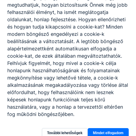
megtudhatjuk, hogyan biztosítsunk Önnek még jobb
vonatkozó pszichológiai módszereket. Ajánlott
felhasználói élményt, ha ismét meglátogatja
azon fiatalok számára, akik biztos megélhetésre
oldalunkat, honlap fejlesztése. Hogyan ellenőrizheti
vágynak és olyan szakmában szeretnének
és hogyan tudja kikapcsolni a cookie-kat? Minden
elhelyezkedni, amelyre állandó a kereslet.
modern böngésző engedélyezi a cookie-k
beállításának a változtatását. A legtöbb böngésző
alapértelmezettként automatikusan elfogadja a
ISKOLAI ELŐKÉPZETTSÉG
cookie-kat, de ezek általában megváltoztathatók.
Alapfokú iskolai végzettség
Felhívjuk figyelmét, hogy mivel a cookie-k célja
honlapunk használhatóságának és folyamatainak
megkönnyítése vagy lehetővé tétele, a cookie-k
SZAKMAI ELŐKÉPZETTSÉG
alkalmazásának megakadályozása vagy törlése által
Nem szükséges
előfordulhat, hogy felhasználóink nem lesznek
képesek honlapunk funkcióinak teljes körű
használatára, vagy a honlap a tervezettől eltérően
EGÉSZSÉGÜGYI ALKALMASSÁGI KÖVETELMÉNY
fog működni böngészőjében.
Nem szükséges
További lehetőségek
Mindet elfogadom