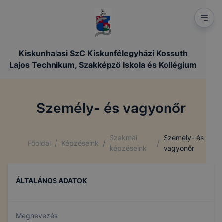
Kiskunhalasi SzC Kiskunfélegyházi Kossuth
Lajos Technikum, Szakképző Iskola és Kollégium
Személy- és vagyonőr
Szakmai
Személy- és
/
/
/
Főoldal
Képzéseink
képzéseink
vagyonőr
ÁLTALÁNOS ADATOK
Megnevezés