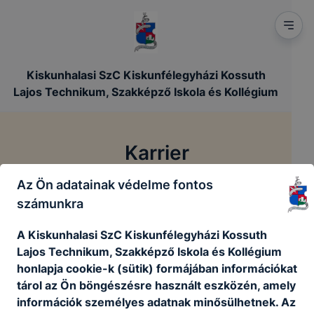
Kiskunhalasi SzC Kiskunfélegyházi Kossuth
Lajos Technikum, Szakképző Iskola és Kollégium
Karrier
Az Ön adatainak védelme fontos
/
Főoldal
Karrier
számunkra
A Kiskunhalasi SzC Kiskunfélegyházi Kossuth
Lajos Technikum, Szakképző Iskola és Kollégium
honlapja cookie-k (sütik) formájában információkat
Jelenleg nincsenek aktív álláshirdetéseink
tárol az Ön böngészésre használt eszközén, amely
Vissza a főoldalra
információk személyes adatnak minősülhetnek. Az