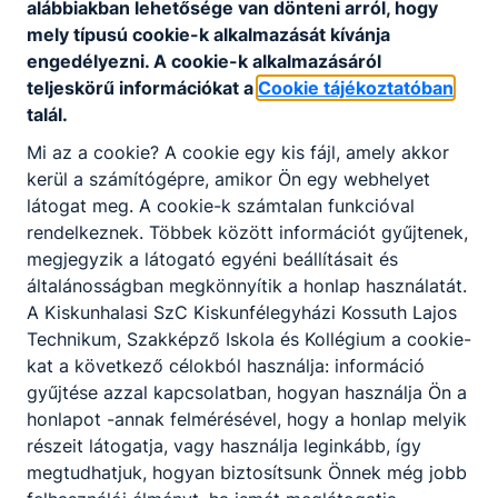
alábbiakban lehetősége van dönteni arról, hogy
mely típusú cookie-k alkalmazását kívánja
engedélyezni. A cookie-k alkalmazásáról
teljeskörű információkat a
Cookie tájékoztatóban
talál.
Partnereink
Mi az a cookie? A cookie egy kis fájl, amely akkor
kerül a számítógépre, amikor Ön egy webhelyet
látogat meg. A cookie-k számtalan funkcióval
rendelkeznek. Többek között információt gyűjtenek,
megjegyzik a látogató egyéni beállításait és
általánosságban megkönnyítik a honlap használatát.
A Kiskunhalasi SzC Kiskunfélegyházi Kossuth Lajos
Technikum, Szakképző Iskola és Kollégium a cookie-
kat a következő célokból használja: információ
gyűjtése azzal kapcsolatban, hogyan használja Ön a
honlapot -annak felmérésével, hogy a honlap melyik
részeit látogatja, vagy használja leginkább, így
megtudhatjuk, hogyan biztosítsunk Önnek még jobb