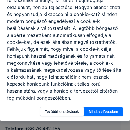
felhasználói élményt, ha ismét meglátogatja
oldalunkat, honlap fejlesztése. Hogyan ellenőrizheti
és hogyan tudja kikapcsolni a cookie-kat? Minden
modern böngésző engedélyezi a cookie-k
beállításának a változtatását. A legtöbb böngésző
alapértelmezettként automatikusan elfogadja a
cookie-kat, de ezek általában megváltoztathatók.
Felhívjuk figyelmét, hogy mivel a cookie-k célja
honlapunk használhatóságának és folyamatainak
megkönnyítése vagy lehetővé tétele, a cookie-k
Kiskunhalasi SzC Kiskunfélegyházi
alkalmazásának megakadályozása vagy törlése által
előfordulhat, hogy felhasználóink nem lesznek
Kossuth Lajos Technikum, Szakképző
képesek honlapunk funkcióinak teljes körű
Iskola és Kollégium
használatára, vagy a honlap a tervezettől eltérően
fog működni böngészőjében.
6100 Kiskunfélegyháza, Kossuth u. 34.
További lehetőségek
Mindet elfogadom
Erasmus+
KRÉTA
Telefon:
+36 76 462 155