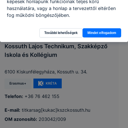
képesek honlapunk funkcióinak teljes körű
használatára, vagy a honlap a tervezettől eltérően
fog működni böngészőjében.
További lehetőségek
Mindet elfogadom
Kiskunhalasi SzC Kiskunfélegyházi
Kossuth Lajos Technikum, Szakképző
Iskola és Kollégium
6100 Kiskunfélegyháza, Kossuth u. 34.
Erasmus+
KRÉTA
Telefon:
+36 76 462 155
E-mail:
titkarsag[kukac]kszckossuth.hu
OM azonosító:
203042/009