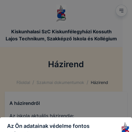
Kiskunhalasi SzC Kiskunfélegyházi Kossuth
Lajos Technikum, Szakképző Iskola és Kollégium
Házirend
/
/
Főoldal
Szakmai dokumentumok
Házirend
A házirendről
Az iskola aktuális házirendje:
Az Ön adatainak védelme fontos