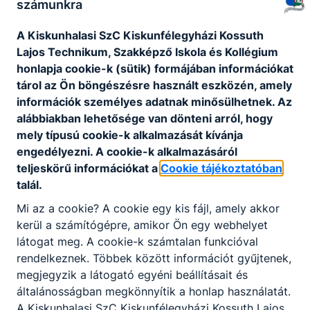
számunkra
A Kiskunhalasi SzC Kiskunfélegyházi Kossuth
Lajos Technikum, Szakképző Iskola és Kollégium
honlapja cookie-k (sütik) formájában információkat
tárol az Ön böngészésre használt eszközén, amely
információk személyes adatnak minősülhetnek. Az
alábbiakban lehetősége van dönteni arról, hogy
mely típusú cookie-k alkalmazását kívánja
engedélyezni. A cookie-k alkalmazásáról
teljeskörű információkat a
Cookie tájékoztatóban
talál.
Mi az a cookie? A cookie egy kis fájl, amely akkor
Letölthető link:
Házirend
kerül a számítógépre, amikor Ön egy webhelyet
látogat meg. A cookie-k számtalan funkcióval
rendelkeznek. Többek között információt gyűjtenek,
megjegyzik a látogató egyéni beállításait és
általánosságban megkönnyítik a honlap használatát.
A Kiskunhalasi SzC Kiskunfélegyházi Kossuth Lajos