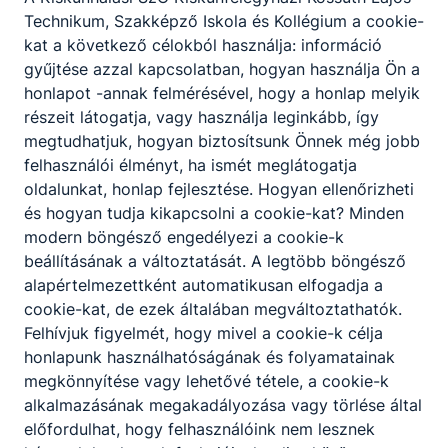
Technikum, Szakképző Iskola és Kollégium a cookie-
Partnereink
kat a következő célokból használja: információ
gyűjtése azzal kapcsolatban, hogyan használja Ön a
honlapot -annak felmérésével, hogy a honlap melyik
részeit látogatja, vagy használja leginkább, így
megtudhatjuk, hogyan biztosítsunk Önnek még jobb
felhasználói élményt, ha ismét meglátogatja
oldalunkat, honlap fejlesztése. Hogyan ellenőrizheti
és hogyan tudja kikapcsolni a cookie-kat? Minden
modern böngésző engedélyezi a cookie-k
beállításának a változtatását. A legtöbb böngésző
alapértelmezettként automatikusan elfogadja a
cookie-kat, de ezek általában megváltoztathatók.
Felhívjuk figyelmét, hogy mivel a cookie-k célja
honlapunk használhatóságának és folyamatainak
megkönnyítése vagy lehetővé tétele, a cookie-k
alkalmazásának megakadályozása vagy törlése által
előfordulhat, hogy felhasználóink nem lesznek