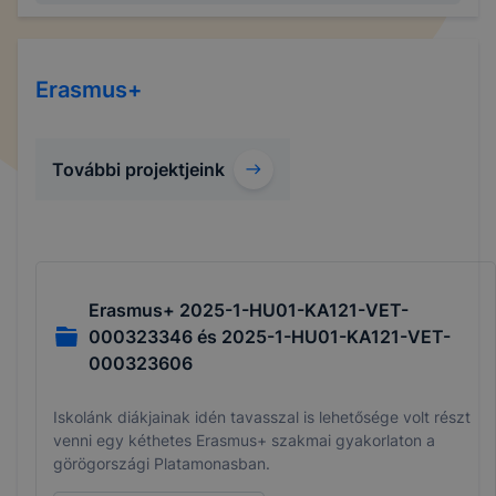
Erasmus+
További projektjeink
Erasmus+ 2025-1-HU01-KA121-VET-
000323346 és 2025-1-HU01-KA121-VET-
000323606
Iskolánk diákjainak idén tavasszal is lehetősége volt részt
venni egy kéthetes Erasmus+ szakmai gyakorlaton a
görögországi Platamonasban.