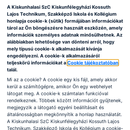
gyakorlat 2025.09.22-10.05 között.
A Kiskunhalasi SzC Kiskunfélegyházi Kossuth
Lajos Technikum, Szakképző Iskola és Kollégium
Bővebben a projektről
honlapja cookie-k (sütik) formájában információkat
tárol az Ön böngészésre használt eszközén, amely
információk személyes adatnak minősülhetnek. Az
alábbiakban lehetősége van dönteni arról, hogy
Erasmus+ 2024-1-HU01-KA121-VET-
mely típusú cookie-k alkalmazását kívánja
000209023 - Erasmus+ partnerkeresési
engedélyezni. A cookie-k alkalmazásáról
konferencia
teljeskörű információkat a
Cookie tájékoztatóban
talál.
Georgia 2025.05.18-23 VET CONNECT – Erasmus+
partnerkeresési konferencia.
Mi az a cookie? A cookie egy kis fájl, amely akkor
kerül a számítógépre, amikor Ön egy webhelyet
Bővebben a projektről
látogat meg. A cookie-k számtalan funkcióval
rendelkeznek. Többek között információt gyűjtenek,
megjegyzik a látogató egyéni beállításait és
általánosságban megkönnyítik a honlap használatát.
Erasmus+ 2024-1-HU01-KA121-VET-
A Kiskunhalasi SzC Kiskunfélegyházi Kossuth Lajos
00204559 - Erasmus+ partnerkeresési
Technikum, Szakképző Iskola és Kollégium a cookie-