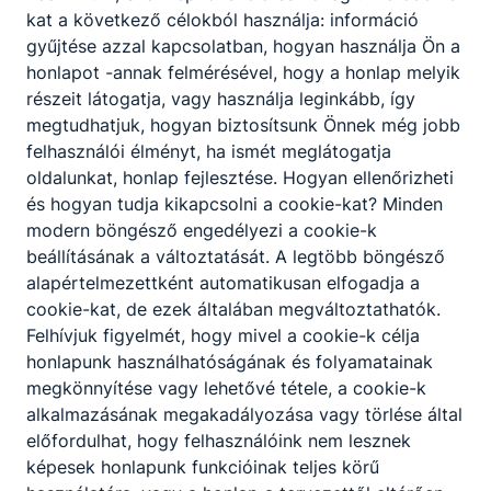
konferencia
kat a következő célokból használja: információ
gyűjtése azzal kapcsolatban, hogyan használja Ön a
Georgia 2024.10.21-25 VET CONNECT – Erasmus+
honlapot -annak felmérésével, hogy a honlap melyik
partnerkeresési konferencia.
részeit látogatja, vagy használja leginkább, így
megtudhatjuk, hogyan biztosítsunk Önnek még jobb
Bővebben a projektről
felhasználói élményt, ha ismét meglátogatja
oldalunkat, honlap fejlesztése. Hogyan ellenőrizheti
és hogyan tudja kikapcsolni a cookie-kat? Minden
modern böngésző engedélyezi a cookie-k
Erasmus+ 2023-1-HU01-KA121-VET-
beállításának a változtatását. A legtöbb böngésző
000124439 - Tanulói mobilitás
alapértelmezettként automatikusan elfogadja a
cookie-kat, de ezek általában megváltoztathatók.
2024.10.08-21 között Platamon városában tanulói
Felhívjuk figyelmét, hogy mivel a cookie-k célja
mobilitás.
honlapunk használhatóságának és folyamatainak
megkönnyítése vagy lehetővé tétele, a cookie-k
Bővebben a projektről
alkalmazásának megakadályozása vagy törlése által
előfordulhat, hogy felhasználóink nem lesznek
képesek honlapunk funkcióinak teljes körű