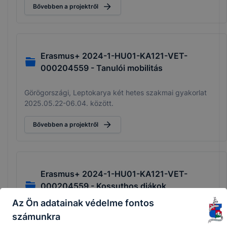
Bővebben a projektről
Erasmus+ 2024-1-HU01-KA121-VET-
000204559 - Tanulói mobilitás
Görögországi, Leptokarya két hetes szakmai gyakorlat
2025.05.22-06.04. között.
Bővebben a projektről
Erasmus+ 2024-1-HU01-KA121-VET-
000204559 - Kossuthos diákok
görögországi szakmai gyakorlaton
Az Ön adatainak védelme fontos
számunkra
A görögországi Paralia Kateriniben tartott szakmai