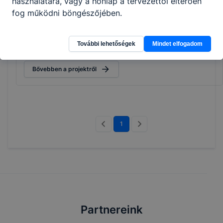
használatára, vagy a honlap a tervezettől eltérően
Erasmus+ 2023-1-HU01-KA121-VET-
fog működni böngészőjében.
000124439 - Tanári mobilitás
2024.10.21-27 között Platamon városában tanári
További lehetőségek
Mindet elfogadom
mobilitás.
Bővebben a projektről
1
Partnereink