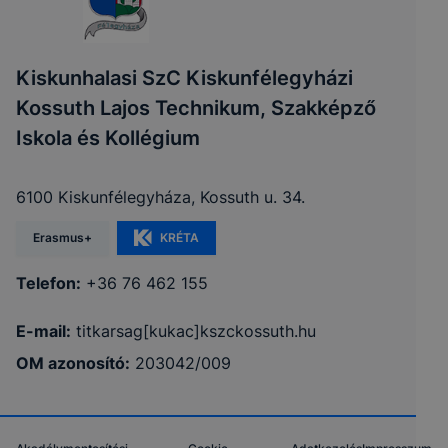
Kiskunhalasi SzC Kiskunfélegyházi
Kossuth Lajos Technikum, Szakképző
Iskola és Kollégium
6100 Kiskunfélegyháza, Kossuth u. 34.
Erasmus+
KRÉTA
Telefon:
+36 76 462 155
E-mail:
titkarsag[kukac]kszckossuth.hu
OM azonosító:
203042/009