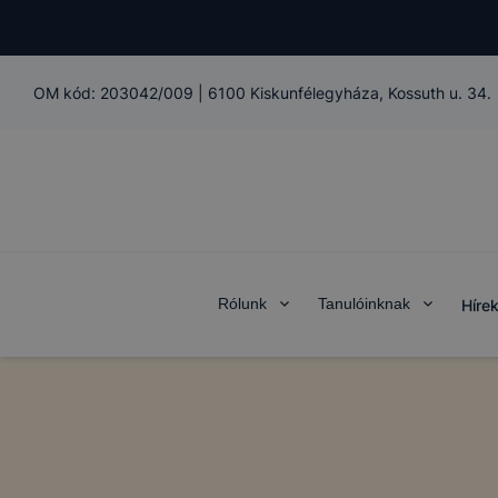
OM kód:
203042/009
|
6100 Kiskunfélegyháza, Kossuth u. 34.
Rólunk
Tanulóinknak
Híre