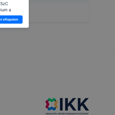
i SzC
gium a
et elfogadom
ogy a
atjuk,
eglátogatja
ikapcsolni a
ásának a
 elfogadja
t, hogy
k
 nem
 a honlap a