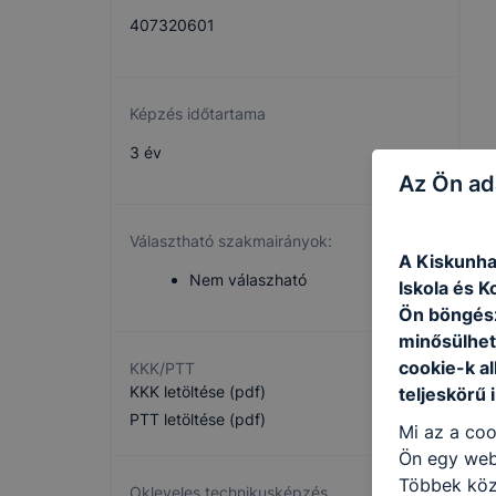
407320601
Képzés időtartama
3 év
Az Ön ad
Választható szakmairányok:
A Kiskunha
Nem válaszható
Iskola és K
Ön böngész
minősülhet
cookie-k a
KKK/PTT
KKK letöltése (pdf)
teljeskörű 
PTT letöltése (pdf)
Mi az a coo
Ön egy web
Többek közö
Okleveles technikusképzés