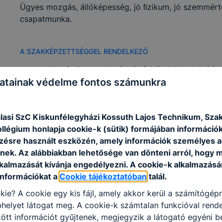
Ügyes mozgás, állóképesség, jó ﬁzikum, jó szemmérté
csapatmunka.
A SZAKKÉPZETTSÉGGEL RENDELKEZŐ
ellenőrzi a munkavégzés feltételeit, helyszíni
atainak védelme fontos számunkra
értelmezi a műszaki dokumentáció tartalmát é
biztosítja és ellenőrzi a szükséges anyagokat
előkészíti a hagyományos zsaluzási, állványoz
lasi SzC Kiskunfélegyházi Kossuth Lajos Technikum, Sza
összeállítja, elhelyezi a pillérek, falak hagy
ollégium honlapja cookie-k (sütik) formájában információk
faszerkezeteket (fa fedélszerkezetek, fafödémek)
ésre használt eszközén, amely információk személyes 
átalakít, beépít;
nek. Az alábbiakban lehetősége van dönteni arról, hogy m
működteti a munkavégzéshez szükséges gépe
lkalmazását kívánja engedélyezni. A cookie-k alkalmazásá
együttműködik az építőipari szakmák egyes ter
információkat a
Cookie tájékoztatóban
talál.
kie? A cookie egy kis fájl, amely akkor kerül a számítógép
helyet látogat meg. A cookie-k számtalan funkcióval rend
Megosztás
tt információt gyűjtenek, megjegyzik a látogató egyéni beá