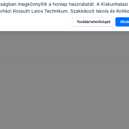
sságban megkönnyítik a honlap használatát. A Kiskunhalas
yházi Kossuth Lajos Technikum, Szakképző Iskola és Kollé
a következő célokból használja: információ gyűjtése azzal
További lehetőségek
Mind
n, hogyan használja Ön a honlapot -annak felmérésével, h
ik részeit látogatja, vagy használja leginkább, így megtudh
osítsunk Önnek még jobb felhasználói élményt, ha ismét m
 honlap fejlesztése. Hogyan ellenőrizheti és hogyan tudja k
? Minden modern böngésző engedélyezi a cookie-k beállít
át. A legtöbb böngésző alapértelmezettként automatikusan
t, de ezek általában megváltoztathatók. Felhívjuk figyelmé
kie-k célja honlapunk használhatóságának és folyamataina
ése vagy lehetővé tétele, a cookie-k alkalmazásának
zása vagy törlése által előfordulhat, hogy felhasználóink
esek honlapunk funkcióinak teljes körű használatára, vagy
 eltérően fog működni böngészőjében.