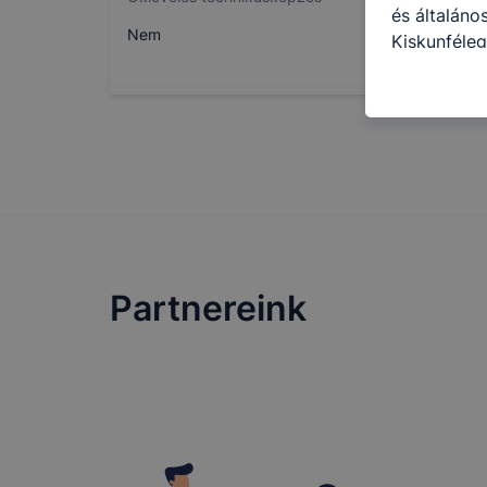
és általáno
Nem
Kiskunféleg
cookie-kat 
kapcsolatba
honlap mely
hogyan bizt
oldalunkat,
cookie-kat
változtatás
a cookie-ka
mivel a coo
Partnereink
megkönnyít
megakadályo
lesznek kép
tervezettől