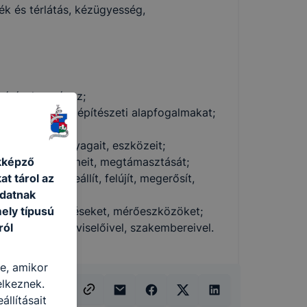
k és térlátás, kézügyesség,
 méréseket végez;
s használja az építészeti alapfogalmakat;
 és eszközöket;
ási munkák anyagait, eszközeit;
kképző
ományos zsaluelemeit, megtámasztását;
at tárol az
 épít, helyreállít, felújít, megerősít,
adatnak
ely típusú
ket, berendezéseket, mérőeszközöket;
ról
ületeinek képviselőivel, szakembereivel.
re, amikor
elkeznek.
llításait