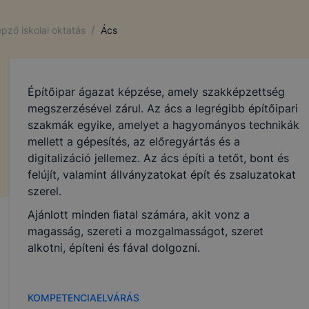
/
pző iskolai oktatás
Ács
Építőipar ágazat képzése, amely szakképzettség
megszerzésével zárul. Az ács a legrégibb építőipari
szakmák egyike, amelyet a hagyományos technikák
mellett a gépesítés, az előregyártás és a
digitalizáció jellemez. Az ács építi a tetőt, bont és
felújít, valamint állványzatokat épít és zsaluzatokat
szerel.
Ajánlott minden ﬁatal számára, akit vonz a
magasság, szereti a mozgalmasságot, szeret
alkotni, építeni és fával dolgozni.
KOMPETENCIAELVÁRÁS