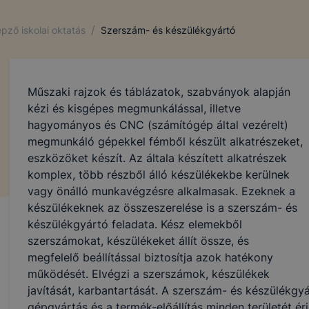
/
pző iskolai oktatás
Szerszám- és készülékgyártó
Műszaki rajzok és táblázatok, szabványok alapján
kézi és kisgépes megmunkálással, illetve
hagyományos és CNC (számítógép által vezérelt)
megmunkáló gépekkel fémből készült alkatrészeket,
eszközöket készít. Az általa készített alkatrészek
komplex, több részből álló készülékekbe kerülnek
vagy önálló munkavégzésre alkalmasak. Ezeknek a
készülékeknek az összeszerelése is a szerszám- és
készülékgyártó feladata. Kész elemekből
szerszámokat, készülékeket állít össze, és
megfelelő beállítással biztosítja azok hatékony
működését. Elvégzi a szerszámok, készülékek
javítását, karbantartását. A szerszám- és készülékg
gépgyártás és a termék-előállítás minden területét érin