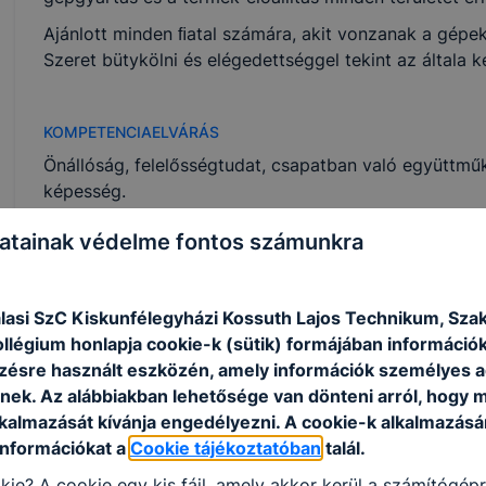
Ajánlott minden ﬁatal számára, akit vonzanak a gép
Szeret bütykölni és elégedettséggel tekint az általa ké
KOMPETENCIAELVÁRÁS
Önállóság, felelősségtudat, csapatban való együttmű
képesség.
atainak védelme fontos számunkra
A SZAKKÉPZETTSÉGGEL RENDELKEZŐ
műszaki rajzokat értelmez, vázlatrajzokat kész
lasi SzC Kiskunfélegyházi Kossuth Lajos Technikum, Sza
méréseket, vizsgálatokat végez, ellenőriz, do
ollégium honlapja cookie-k (sütik) formájában információk
előállítja az alakító és megmunkáló szerszámok
ésre használt eszközén, amely információk személyes 
hőkezeli a szerszám- és készülékelemeket;
nek. Az alábbiakban lehetősége van dönteni arról, hogy m
alkalmazza a hagyományos és korszerű techno
lkalmazását kívánja engedélyezni. A cookie-k alkalmazásá
működteti;
információkat a
Cookie tájékoztatóban
talál.
kész elemekből szerszámokat, készülékeket ké
elvégzi a szerszámok, készülékek karbantartásá
kie? A cookie egy kis fájl, amely akkor kerül a számítógép