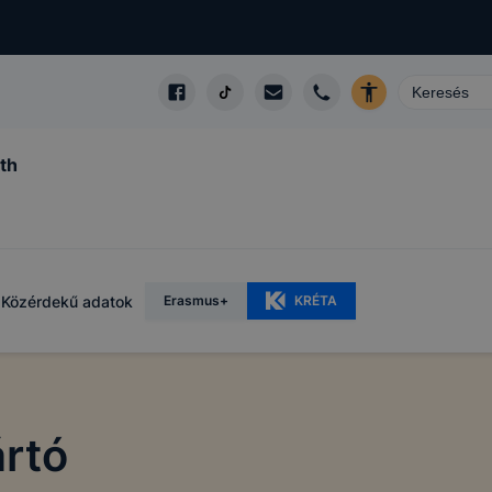
th
Közérdekű adatok
Erasmus+
KRÉTA
rtó