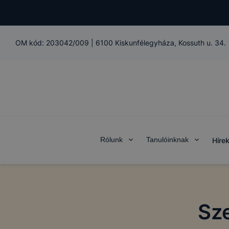
OM kód:
203042/009
|
6100 Kiskunfélegyháza, Kossuth u. 34.
Rólunk
Tanulóinknak
Híre
Sz