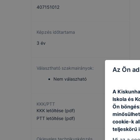
407151012
Képzés időtartama
3 év
Választható szakmairányok:
Az Ön ad
Nem válaszható
A Kiskunha
Iskola és K
KKK/PTT
Ön böngész
KKK letöltése (pdf)
minősülhet
PTT letöltése (pdf)
cookie-k a
teljeskörű 
Okleveles technikusképzés
Mi az a coo