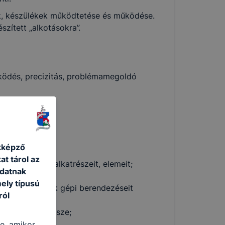
ek, készülékek működtetése és működése.
szített „alkotásokra”.
ködés, precizitás, problémamegoldó
ít;
kképző
kumentál;
at tárol az
, készülékek alkatrészeit, elemeit;
adatnak
ely típusú
lógiákat, azok gépi berendezéseit
ról
szít, szerel össze;
t, javítását.
re, amikor