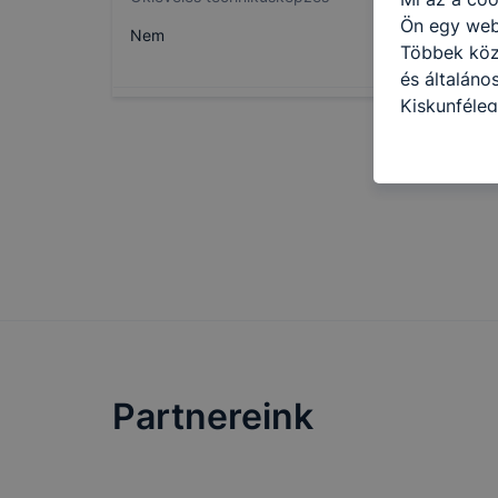
Ön egy web
Nem
Többek közö
és általáno
Kiskunféleg
cookie-kat 
kapcsolatba
honlap mely
hogyan bizt
oldalunkat,
cookie-kat
változtatás
a cookie-ka
mivel a coo
megkönnyít
megakadályo
Partnereink
lesznek kép
tervezettől