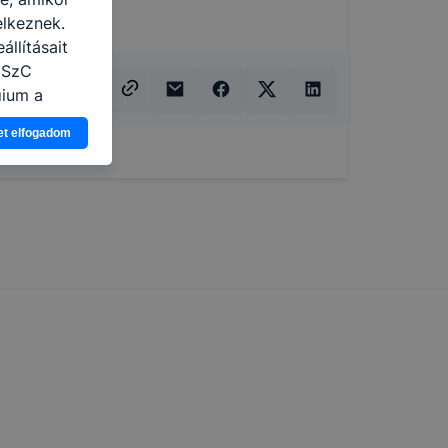
elkeznek.
llításait
i SzC
gium a
et elfogadom
ogy a
atjuk,
eglátogatja
ikapcsolni a
ásának a
 elfogadja
t, hogy
k
 nem
 a honlap a